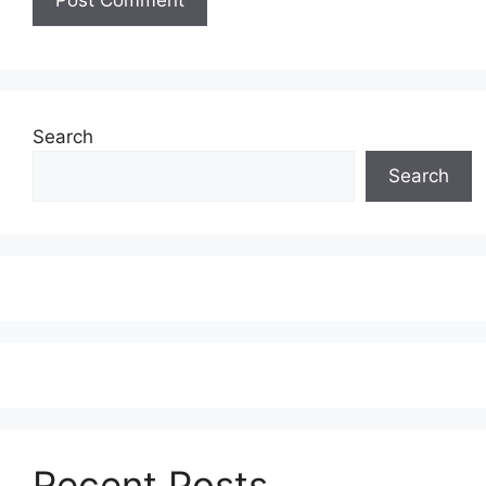
Search
Search
Recent Posts