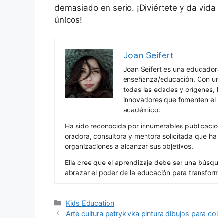
demasiado en serio. ¡Diviértete y da vida 
únicos!
Joan Seifert
Joan Seifert es una educado
enseñanza/educación. Con una
todas las edades y orígenes, 
innovadores que fomenten el c
académico.
Ha sido reconocida por innumerables publicacio
oradora, consultora y mentora solicitada que h
organizaciones a alcanzar sus objetivos.
Ella cree que el aprendizaje debe ser una búsqu
abrazar el poder de la educación para transfor
Categories
Kids Education
Arte cultura petrykivka pintura dibujos para co