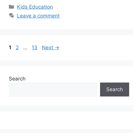
Categories
Kids Education
Leave a comment
Page
Page
Page
1
2
…
13
Next
→
Search
Search