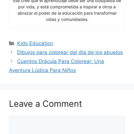
Ella cree que el aprendizaje debe ser una búsqueda de
por vida, y está comprometida a inspirar a otros a
abrazar el poder de la educación para transformar
vidas y comunidades.
Categories
Kids Education
Dibujos para colorear del día de los abuelos
Cuentos Drácula Para Colorear: Una
Aventura Lúdica Para Niños
Leave a Comment
Comment