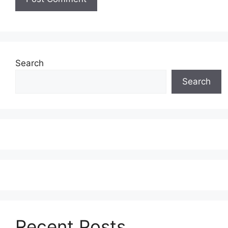
Search
Search
Recent Posts