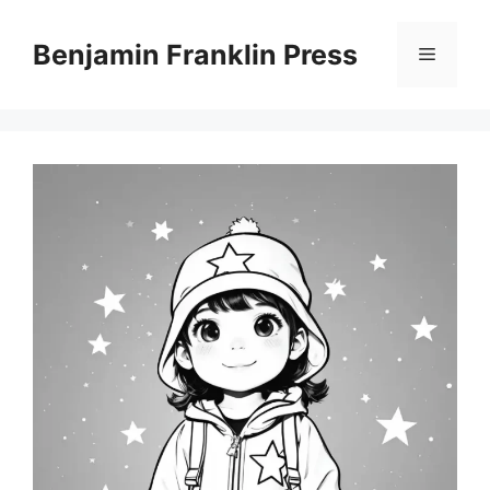
Skip
to
Benjamin Franklin Press
Menu
content