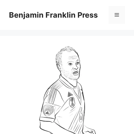
Skip
to
Benjamin Franklin Press
Menu
content