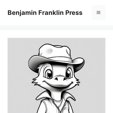
Skip
to
Benjamin Franklin Press
Menu
content