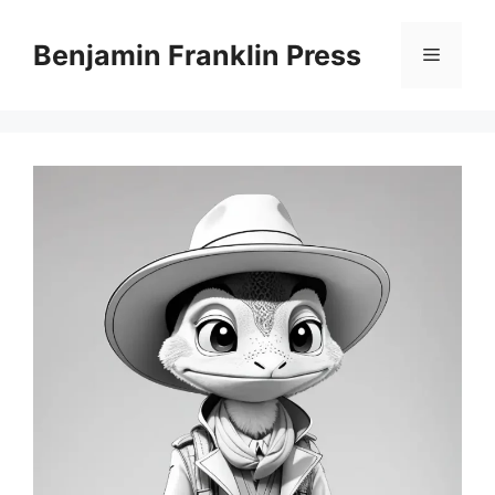
Skip
to
Benjamin Franklin Press
Menu
content