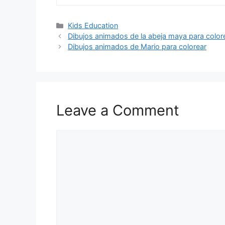
Categories
Kids Education
Dibujos animados de la abeja maya para color
Dibujos animados de Mario para colorear
Leave a Comment
Comment