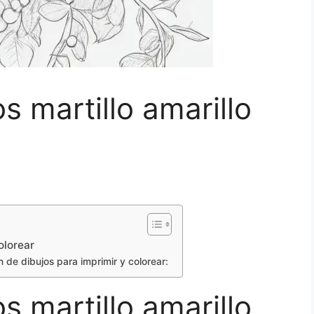
s martillo amarillo
olorear
 de dibujos para imprimir y colorear:
s martillo amarillo