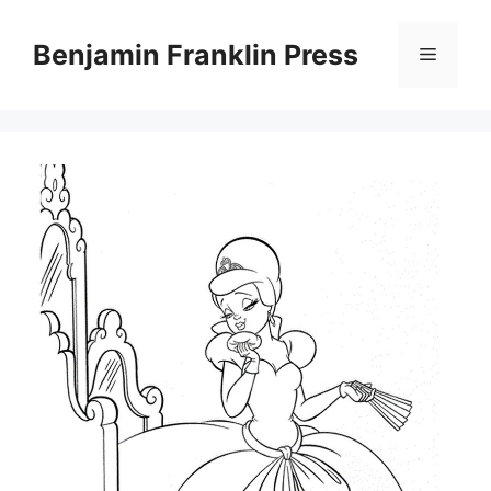
Skip
to
Benjamin Franklin Press
Menu
content