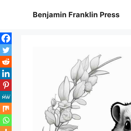
Skip
to
Benjamin Franklin Press
content