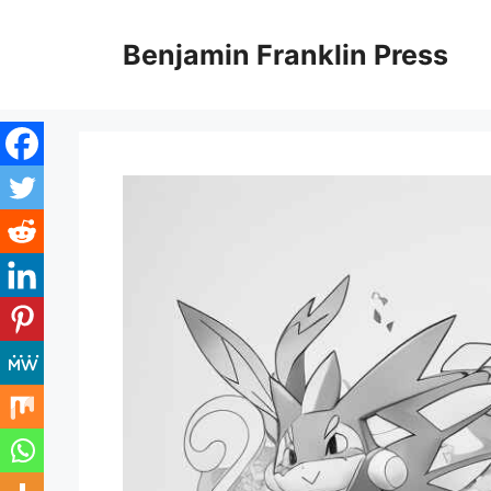
Skip
to
Benjamin Franklin Press
content