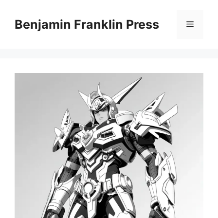
Skip
to
Benjamin Franklin Press
Menu
content