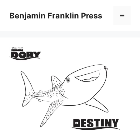
Skip
to
Benjamin Franklin Press
Menu
content