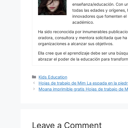
enseñanza/educación. Con una
todas las edades y orígenes, 
innovadores que fomenten el c
académico.
Ha sido reconocida por innumerables publicacio
oradora, consultora y mentora solicitada que h
organizaciones a alcanzar sus objetivos.
Ella cree que el aprendizaje debe ser una búsqu
abrazar el poder de la educación para transfor
Categories
Kids Education
Hojas de trabajo de Mim La espada en la pied
Moana imprimible gratis Hojas de trabajo de 
Leave a Comment