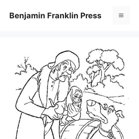
Skip
to
Benjamin Franklin Press
Menu
content