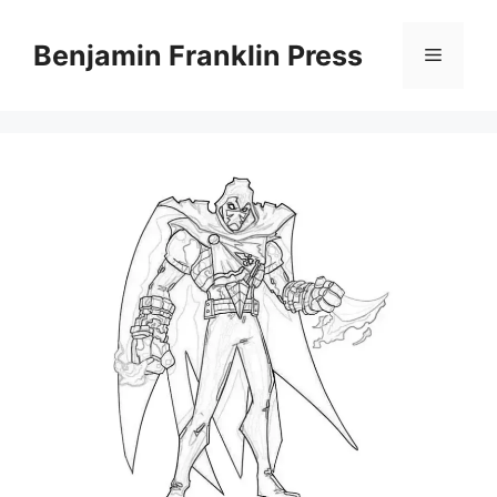
Skip
to
Benjamin Franklin Press
Menu
content