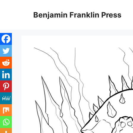
Skip
to
Benjamin Franklin Press
content