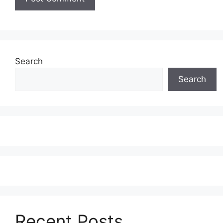
Search
Search
Recent Posts