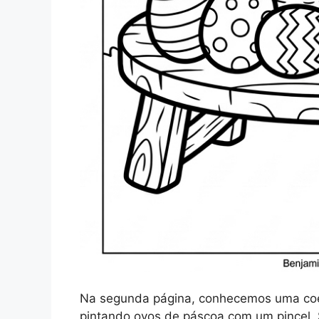
Na segunda página, conhecemos uma coe
pintando ovos de páscoa com um pincel. 