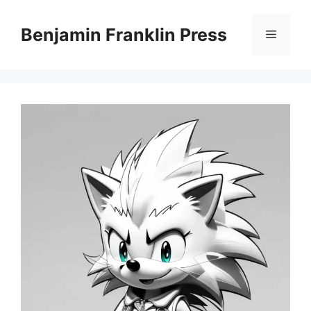
Skip
to
Benjamin Franklin Press
Menu
content