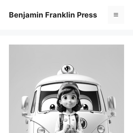
Skip
to
Benjamin Franklin Press
Menu
content