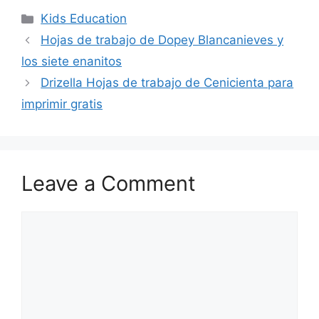
Categories
Kids Education
Hojas de trabajo de Dopey Blancanieves y
los siete enanitos
Drizella Hojas de trabajo de Cenicienta para
imprimir gratis
Leave a Comment
Comment