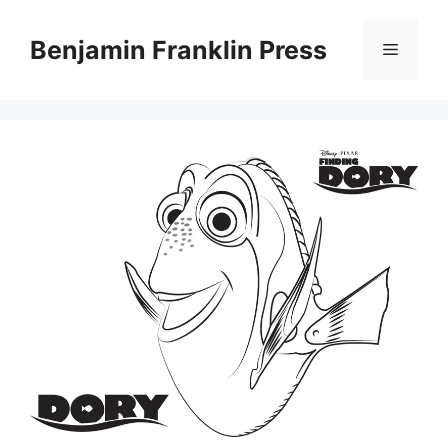
Skip
to
Benjamin Franklin Press
Menu
content