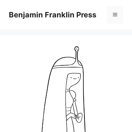
Skip
to
Benjamin Franklin Press
Menu
content